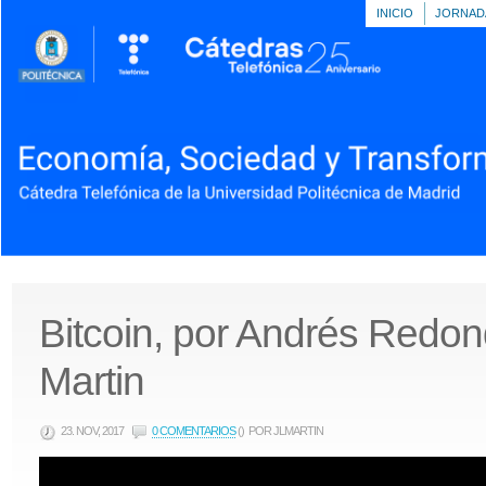
INICIO
JORNAD
Bitcoin, por Andrés Redo
Martin
23. NOV, 2017
0 COMENTARIOS
()
POR JLMARTIN