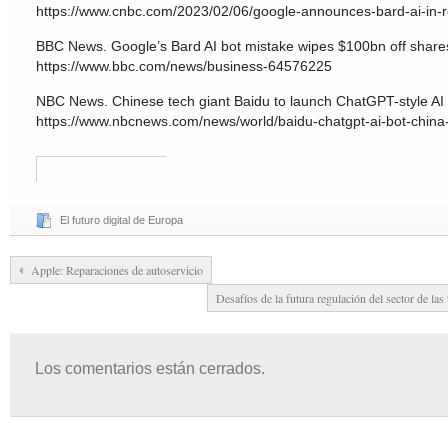
https://www.cnbc.com/2023/02/06/google-announces-bard-ai-in-r
BBC News. Google’s Bard AI bot mistake wipes $100bn off shares
https://www.bbc.com/news/business-64576225
NBC News. Chinese tech giant Baidu to launch ChatGPT-style AI 
https://www.nbcnews.com/news/world/baidu-chatgpt-ai-bot-chin
El futuro digital de Europa
Apple: Reparaciones de autoservicio
Desafíos de la futura regulación del sector de la
Los comentarios están cerrados.