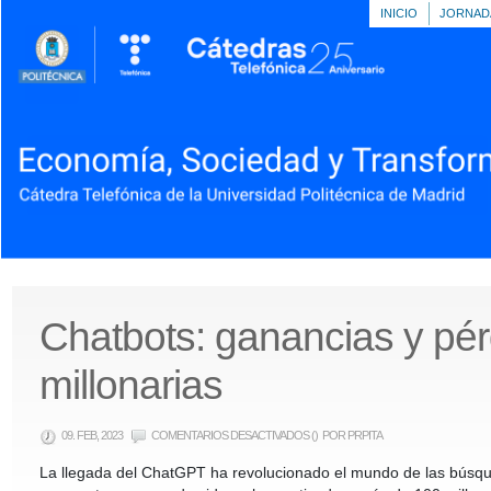
INICIO
JORNAD
Chatbots: ganancias y pé
millonarias
EN
09. FEB, 2023
COMENTARIOS DESACTIVADOS
()
POR PRPITA
CHATBOTS:
GANANCIAS
La llegada del ChatGPT ha revolucionado el mundo de las búsqu
Y
PÉRDIDAS