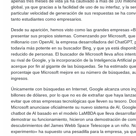
apenas tres meses de vida ya ha cautivado a más de 100 millone
MILLONARIAS
global, ya que gracias a la facilidad de uso de su interfaz, y la se
particular velocidad de generación de sus respuestas se ha con
tanto estudiantes como empresarios.
Desde su aparición, hemos visto como las grandes empresas «
presentar sus propios sistemas. Comenzando por Microsoft, qu
millonario con OpenAI, la empresa desarrolladora del ChatGPT, 
todavía más potente en su buscador Bing, y que ya está disponi
reducido de personas. El buscador de Microsoft lleva años inte
su rival de Google, y la incorporación de la Inteligencia Artificial
acerque por fin al gigante de las búsquedas. Se ha estimado qu
porcentaje que Microsoft mejore en su número de búsquedas, au
ingresos.
Únicamente con búsquedas en Internet, Google alcanza unos in
billones de dólares, por lo que no es de extrañar que haya lanza
evitar que otras empresas tecnológicas que lleven su tesoro. Do
Microsoft anunciase oficialmente su nuevo sistema de AI, Googl
chatbot de AI basado en el modelo LaMBDA que lleva desarroll
demostrar su funcionamiento, hicieron una demostración de como
descubrimientos del James Webb Space Telescope a un niño. No 
experimento» ha supuesto una pesadilla para la empresa, ya que