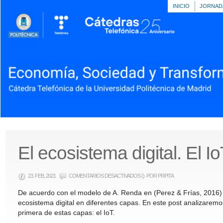
INICIO
JORNAD
El ecosistema digital. El I
EN
23. FEB, 2021
COMENTARIOS DESACTIVADOS
()
POR PRPITA
EL
ECOSISTEMA
De acuerdo con el modelo de A. Renda en (Perez & Frías, 2016) 
DIGITAL.
EL
ecosistema digital en diferentes capas. En este post analizaremo
IOT
primera de estas capas: el IoT.