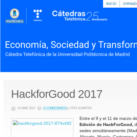
INICIO
JORNAD
HackforGood 2017
14. MAR, 2017
0 COMENTARIOS
()
POR JLMARTIN
Entre el 9 y el 11 de marzo d
Edición de HackForGood,
d
sedes simultáneamente (Madri
Alicante, Murcia, Cartagena, 