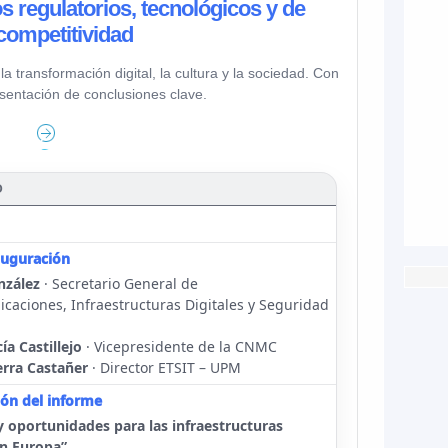
os regulatorios, tecnológicos y de
competitividad
a transformación digital, la cultura y la sociedad. Con
esentación de conclusiones clave.
D
auguración
nzález
· Secretario General de
caciones, Infraestructuras Digitales y Seguridad
ía Castillejo
· Vicepresidente de la CNMC
erra Castañer
· Director ETSIT – UPM
ión del informe
y oportunidades para las infraestructuras
en Europa”