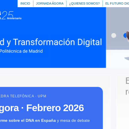
INICIO
JORNADA ÁGORA
¿QUIENES SOMOS?
EL FUTURO DI
DRA TELEFÓNICA · UPM
ora · Febrero 2026
orme sobre el DNA en España
y mesa de debate