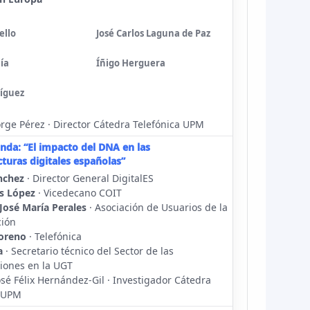
ello
José Carlos Laguna de Paz
ía
Íñigo Herguera
íguez
rge Pérez · Director Cátedra Telefónica UPM
nda: “El impacto del DNA en las
cturas digitales españolas”
nchez
· Director General DigitalES
os López
· Vicedecano COIT
José María Perales
· Asociación de Usuarios de la
ión
oreno
· Telefónica
a
· Secretario técnico del Sector de las
iones en la UGT
sé Félix Hernández-Gil · Investigador Cátedra
a UPM