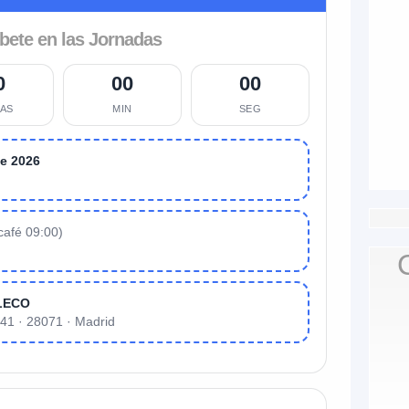
íbete en las Jornadas
0
00
00
AS
MIN
SEG
de 2026
 café 09:00)
ELECO
 41 · 28071 · Madrid