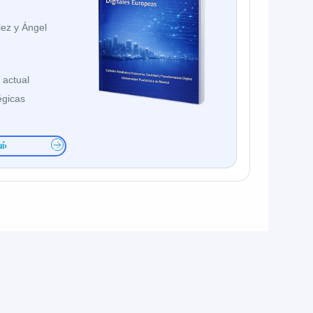
ez y Ángel
 actual
égicas
uí
›