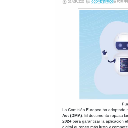
26. ABR, 2025
0 COMENTARIOS
()
POR PRP
Fu
La Comisión Europea ha adoptado 
Act (DMA)
. El documento repasa la
2024
para garantizar la aplicación 
digital europeo más justo y competit