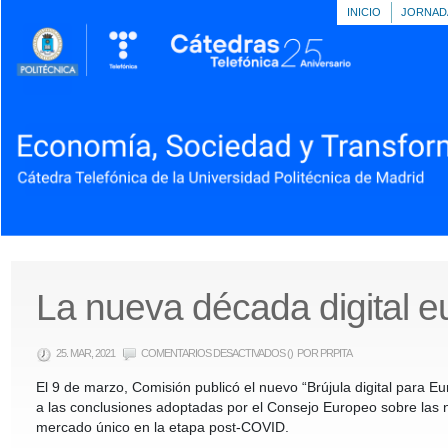
INICIO
JORNAD
La nueva década digital 
EN
25. MAR, 2021
COMENTARIOS DESACTIVADOS
()
POR PRPITA
LA
NUEVA
El 9 de marzo, Comisión publicó el nuevo “Brújula digital para 
DÉCADA
DIGITAL
a las conclusiones adoptadas por el Consejo Europeo sobre las nu
EUROPEA
mercado único en la etapa post-COVID.