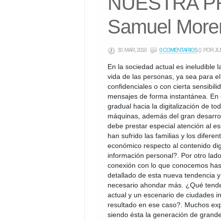
NUESTRA PR
Samuel More
30. MAR, 2016
0 COMENTARIOS
()
POR JL
En la sociedad actual es ineludible 
vida de las personas, ya sea para e
confidenciales o con cierta sensibili
mensajes de forma instantánea. En 
gradual hacia la digitalización de t
máquinas, además del gran desarrol
debe prestar especial atención al es
han sufrido las familias y los diferen
económico respecto al contenido dig
información personal?. Por otro lado,
conexión con lo que conocemos has
detallado de esta nueva tendencia 
necesario ahondar más. ¿Qué tende
actual y un escenario de ciudades inte
resultado en ese caso?. Muchos exper
siendo ésta la generación de grande