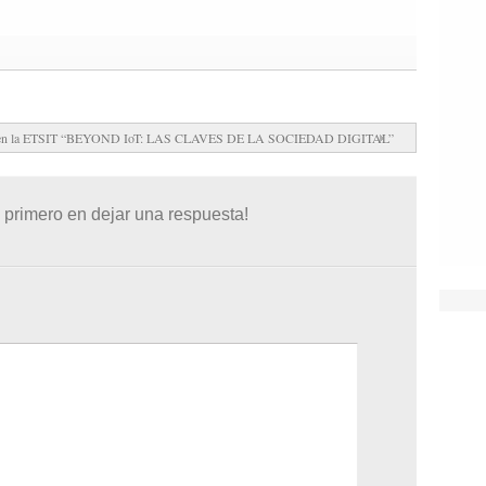
nica en la ETSIT “BEYOND IoT: LAS CLAVES DE LA SOCIEDAD DIGITAL”
 primero en dejar una respuesta!