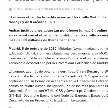
EN
08. NOV, 2020
COMENTARIOS DESACTIVADOS
()
POR JLMARTIN
MIRÍADAX
(TELEFÓNICA)
El alumno obtendrá la certificación en Desarrollo Web Fulls
OFRECE
EL
Node.js y de 9 créditos ECTS.
PRIMER
ITINERARIO
FORMATIVO
Ambas instituciones apuestan por ofrecer formación online d
EN
TECNOLOGÍA
en español con el objetivo de contribuir al desarrollo y crec
DESARROLLADO
POR
más de 600 millones de Iberoamericanos.
LA
UNIVERSIDAD
POLITÉCNICA
Madrid, 8 de octubre de 2020.
Miríadax (www.miriadax.net), inic
DE
MADRID
Educación Digital, y primera plataforma iberoamericana de MO
(UPM)
Courses) en habla no inglesa del mundo, ofrece el primer itinerar
Tecnología desarrollado por la Universidad Politécnica de Madrid
El alumno, además de obtener la
certificación en Desarrollo 
JavaScript y Node.js
, dispondrá de 9 créditos ECTS, que podrá
continuar con su formación académica en la Universidad Politécni
consta de cuatro cursos, incluyendo uno de los más populares en 
Desarrollo Fronted con HTML, CSS y Javascript; Gestión de proy
GITHUB, Desarrollo Backend con Node .js, Express y Bases de D
Desarrollo de un Proyecto Fullstack con Javascript.