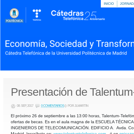
INICIO
JORNAD
Presentación de Talentum
08. SEP, 2017
0 COMENTARIOS
()
POR JLMARTIN
El próximo 26 de septiembre a las 13:00 horas, Talentum-Telefón
ofertas de becas. Es en el aula magna de la ESCUELA TÉCNI
INGENIEROS DE TELECOMUNICACIÓN. EDIFICIO A. Avda. Com
Madrid. Inscríbete en:
www.talentuntelefonica.com
ó en
gpicaz