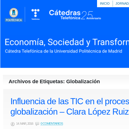
INICIO
JORNAD
Archivos de Etiquetas: Globalización
Influencia de las TIC en el proce
globalización – Clara López Ruiz
14. MAR, 2016
0 COMENTARIOS