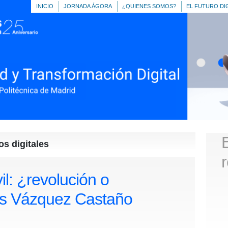
INICIO
JORNADA ÁGORA
¿QUIENES SOMOS?
EL FUTURO DI
s digitales
l: ¿revolución o
is Vázquez Castaño