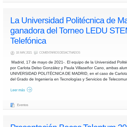
La Universidad Politécnica de M
ganadora del Torneo LEDU STE
Telefónica
EN
18. MAY, 2021
COMENTARIOS DESACTIVADOS
LA
UNIVERSIDAD
Madrid, 17 de mayo de 2021-. El equipo de la Universidad Polit
POLITÉCNICA
DE
por Carlota Delso González y Paula Villaseñor Cano, ambas alu
MADRID
GANADORA
UNIVERSIDAD POLITÉCNICA DE MADRID, en el caso de Carlota d
DEL
TORNEO
del Grado de Ingeniería en Tecnologías y Servicios de Telecomun
LEDU
STEM
CÁTEDRAS
TELEFÓNICA
Leer más
Eventos