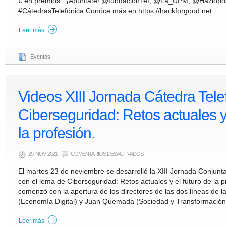
€ en premios. ¡Apúntate! @fundacionTef, @La_UPM, @Hazlop
#CátedrasTelefónica Conóce más en https://hackforgood.net
Leer más
Eventos
Videos XIII Jornada Cátedra Tel
Ciberseguridad: Retos actuales y 
la profesión.
EN
29. NOV, 2021
COMENTARIOS DESACTIVADOS
VIDEOS
XIII
El martes 23 de noviembre se desarrolló la XIII Jornada Conjun
JORNADA
CÁTEDRA
con el lema de Ciberseguridad: Retos actuales y el futuro de la p
TELEFÓNICA
UPM.
comenzó con la apertura de los directores de las dos líneas de l
CIBERSEGURIDAD:
RETOS
(Economía Digital) y Juan Quemada (Sociedad y Transformación 
ACTUALES
Y
EL
FUTURO
Leer más
DE