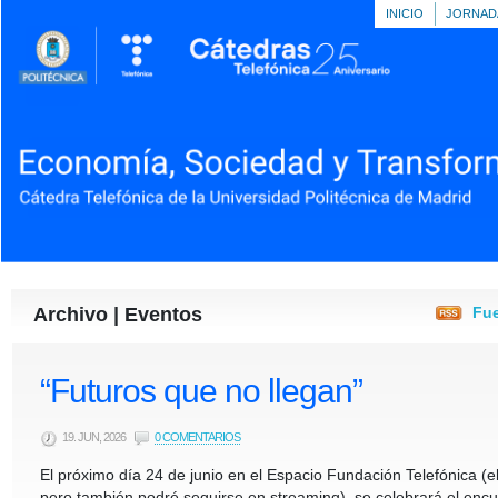
INICIO
JORNAD
Archivo | Eventos
Fue
“Futuros que no llegan”
19. JUN, 2026
0 COMENTARIOS
El próximo día 24 de junio en el Espacio Fundación Telefónica (e
pero también podré seguirse en streaming), se celebrará el enc