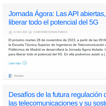
Jornada Ágora: Las API abiertas,
liberar todo el potencial del 5G
EN
21. NOV, 2023
COMENTARIOS DESACTIVADOS
JORNADA
ÁGORA:
El próximo martes 28 de noviembre de 2023, a partir de las 09:0
LAS
API
la Escuela Técnica Superior de Ingenieros de Telecomunicación 
ABIERTAS,
LA
Politécnica de Madrid se desarrollará la Jornada Ágora titulada: L
CLAVE
PARA
para liberar todo el potencial del 5G. En ella podremos asistir a 
LIBERAR
TODO
EL
POTENCIAL
Leer más
DEL
5G
Eventos
Desafíos de la futura regulación 
las telecomunicaciones y su sost