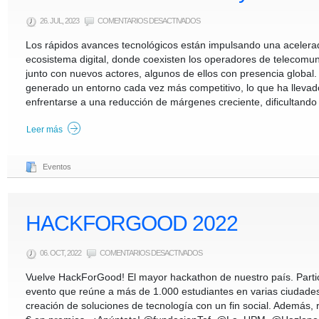
EN
26. JUL, 2023
COMENTARIOS DESACTIVADOS
DESAFÍOS
DE
Los rápidos avances tecnológicos están impulsando una acelera
LA
FUTURA
ecosistema digital, donde coexisten los operadores de telecomun
REGULACIÓN
DEL
junto con nuevos actores, algunos de ellos con presencia global
SECTOR
DE
generado un entorno cada vez más competitivo, lo que ha llevad
LAS
TELECOMUNICACIONES
enfrentarse a una reducción de márgenes creciente, dificultando
Y
SU
SOSTENIBILIDAD
Leer más
Eventos
HACKFORGOOD 2022
EN
06. OCT, 2022
COMENTARIOS DESACTIVADOS
HACKFORGOOD
2022
Vuelve HackForGood! El mayor hackathon de nuestro país. Part
evento que reúne a más de 1.000 estudiantes en varias ciudades,
creación de soluciones de tecnología con un fin social. Además,