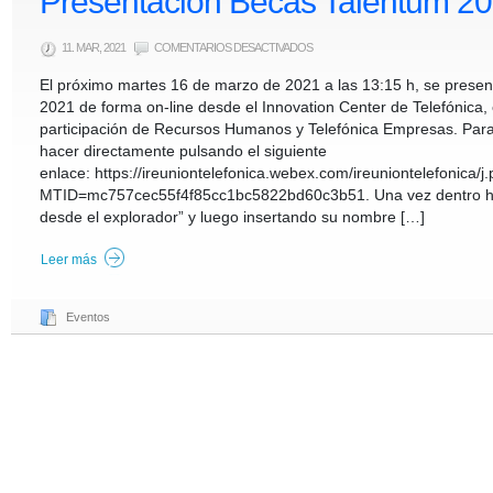
Presentación Becas Talentum 2
EN
11. MAR, 2021
COMENTARIOS DESACTIVADOS
PRESENTACIÓN
BECAS
El próximo martes 16 de marzo de 2021 a las 13:15 h, se presen
TALENTUM
2021
2021 de forma on-line desde el Innovation Center de Telefónica, e
participación de Recursos Humanos y Telefónica Empresas. Para
hacer directamente pulsando el siguiente
enlace: https://ireuniontelefonica.webex.com/ireuniontelefonica/j
MTID=mc757cec55f4f85cc1bc5822bd60c3b51. Una vez dentro ha
desde el explorador” y luego insertando su nombre […]
Leer más
Eventos