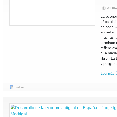
26. FEB,
La econom
años el t
es cada v
sociedad.
muchas l
terminan 
refiere e
que nacía
libro «La
y peligro 
Leer más
Videos