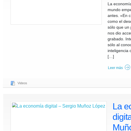
La economía d
mundo empe
antes. «En c
como el desc
sólo que un 
nos dio acce
grabado. Int
sólo al conoc
inteligencia
[…]
Leer más
Videos
La e
digit
Muño