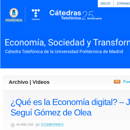
INICIO
JORNAD
Archivo | Videos
Fue
¿Qué es la Economía digital? – 
Seguí Gómez de Olea
08. MAR, 2016
0 COMENTARIOS