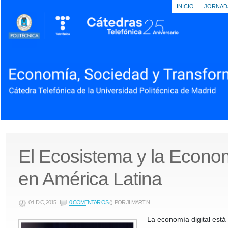
INICIO
JORNAD
El Ecosistema y la Econom
en América Latina
04. DIC, 2015
0 COMENTARIOS
()
POR JLMARTIN
La economía digi
tal est