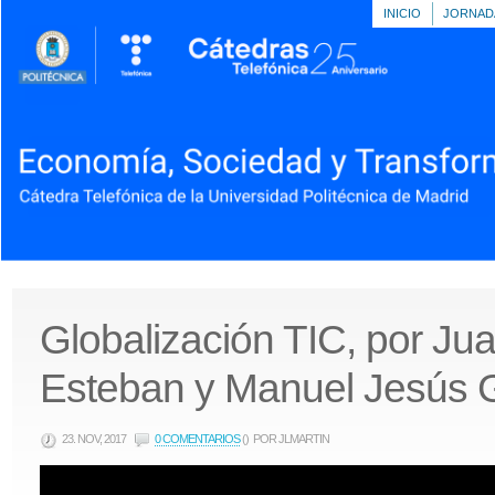
INICIO
JORNAD
Globalización TIC, por Ju
Esteban y Manuel Jesús 
23. NOV, 2017
0 COMENTARIOS
()
POR JLMARTIN